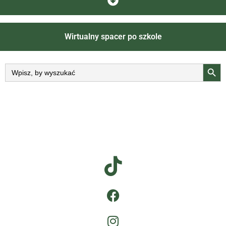
Wirtualny spacer po szkole
Searc
Search
for: