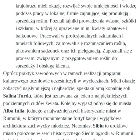
krajobrazu mieli okazję rozwijać swoje umiejętności i wiedzę
podczas pracy w lokalnej firmie zajmującej się produkcją i
sprzedażą roślin. Poznali tajniki prowadzenia własnej szkółki
i szklarni, w której są uprawiane m.in. kwiaty rabatowe i
balkonowe. Pracowali w profesjonalnych szklarniach i
tunelach foliowych, zajmowali się rozmnażaniem roślin,
pikowaniem sadzonek oraz ich pielęgnacją. Zapoznali się z
procesami związanymi z przygotowaniem roślin do
sprzedaży i obsługą klienta.
Oprócz praktyk zawodowych w ramach realizacji programu
kulturowego uczniowie uczestniczyli w wycieczkach. Mieli okazję
zobaczyć najsłynniejszą i najbardziej spektakularną kopalnię soli
Salina Turda
, która jest uznawana za jeden z najpiękniejszych
podziemnych cudów świata. Kolejny wyjazd odbył się do miasta
Alba Iulia,
jednego z najważniejszych historycznie miast w
Rumunii, w którym monumentalne fortyfikacje i wyjątkowa
architektura zachwyciły młodzież. Natomiast
Sibiu
to urokliwe
miasto położone w sercu historycznego Siedmiogrodu w Rumunii