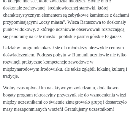
to kolejne miejsce, które zwiedziła młodzież. Słynie ono z
doskonale zachowanej, średniowiecznej starówki, której
charakterystycznym elementem są zabytkowe kamienice z dachami
przypominającymi „oczy miasta”. Wieża Ratuszowa to doskonały
punkt widokowy, z którego uczniowie obserwowali roztaczającą
się panoramę na całe miasto i pobliskie pasma górskie Fagarasz.
Udział w programie okazał się dla młodzieży niezwykle cennym
doświadczeniem. Podczas pobytu w Rumunii uczniowie nie tylko
rozwinęli praktyczne kompetencje zawodowe w
międzynarodowym środowisku, ale także zgłębili lokalną kulturę i
tradycje.
Wolny czas upłynął im na aktywnym zwiedzaniu, dodatkowo
bogaty program rekreacyjny przyczynił się do wzmocnienia więzi
między uczestnikami co świetnie zintegrowało grupę i dostarczyło
masy niezapomnianych wrażeń! Gratulujemy uczestnikom!