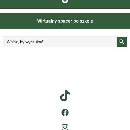
Wirtualny spacer po szkole
Searc
Search
for: