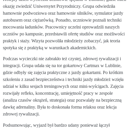
okazję zwiedzić Uniwersytet Przyrodniczy. Grupa odwiedziła
hamownie podwoziowa oraz hamownie silników, symulator jazdy
autobusem oraz ciężarówką. Ponadto, uczniowie poznali techniki
mocowania ładunków. Pracownicy uczelni oprowadzili naszych
uczniów po kampusie, przedstawili ofertę studiów oraz możliwości
praktyk i staży. Wizyta pozwoliła młodzieży zobaczyć, jak teoria
spotyka się z praktyką w warunkach akademickich.
Podczas wycieczki nie zabrakło też czystej, zdrowej rywalizacji i
integracji. Grupa udała się na tor gokartowy Cartmax w Lublinie,
gdzie odbyły się zajęcia praktyczne z jazdy gokartami. Po krótkim
szkoleniu z zasad bezpieczeństwa i techniki jazdy młodzież wzięła
udział w kilku sesjach treningowych oraz mini-wyścigach. Zajęcia
rozwijały refleks, koncentrację, umiejętność pracy w zespole
(analiza czasów okrążeń, strategia) oraz pozwalały na bezpieczną
dawkę adrenaliny. Była to doskonała forma relaksu oraz lekcja
zdrowej rywalizacji.
Podsumowując, wyjazd był bardzo udany ponieważ łączył