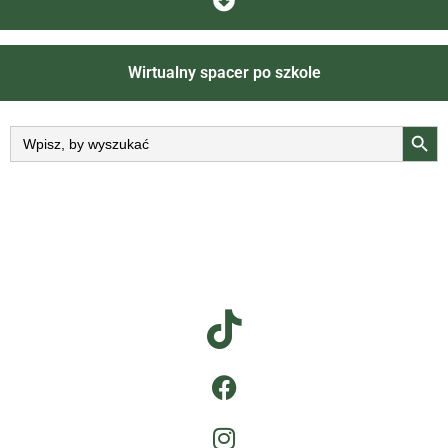
Wirtualny spacer po szkole
Searc
Search
for: