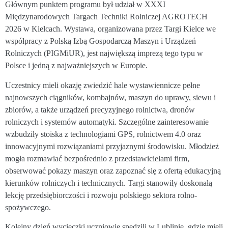
Głównym punktem programu był udział w XXXI
Międzynarodowych Targach Techniki Rolniczej AGROTECH
2026 w Kielcach. Wystawa, organizowana przez Targi Kielce we
współpracy z Polską Izbą Gospodarczą Maszyn i Urządzeń
Rolniczych (PIGMiUR), jest największą imprezą tego typu w
Polsce i jedną z najważniejszych w Europie.
Uczestnicy mieli okazję zwiedzić hale wystawiennicze pełne
najnowszych ciągników, kombajnów, maszyn do uprawy, siewu i
zbiorów, a także urządzeń precyzyjnego rolnictwa, dronów
rolniczych i systemów automatyki. Szczególne zainteresowanie
wzbudziły stoiska z technologiami GPS, rolnictwem 4.0 oraz
innowacyjnymi rozwiązaniami przyjaznymi środowisku. Młodzież
mogła rozmawiać bezpośrednio z przedstawicielami firm,
obserwować pokazy maszyn oraz zapoznać się z ofertą edukacyjną
kierunków rolniczych i technicznych. Targi stanowiły doskonałą
lekcję przedsiębiorczości i rozwoju polskiego sektora rolno-
spożywczego.
Kolejny dzień wycieczki uczniowie spędzili w Lublinie, gdzie mieli