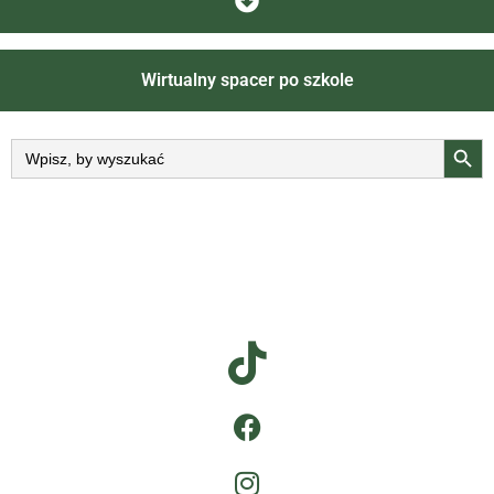
Wirtualny spacer po szkole
Searc
Search
for: