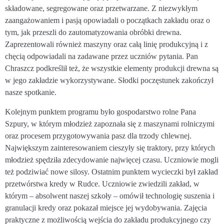
składowane, segregowane oraz przetwarzane. Z niezwykłym
zaangażowaniem i pasją opowiadali o początkach zakładu oraz o
tym, jak przeszli do zautomatyzowania obróbki drewna.
Zaprezentowali również maszyny oraz całą linię produkcyjną i z
chęcią odpowiadali na zadawane przez uczniów pytania. Pan
Chraszcz podkreślił też, że wszystkie elementy produkcji drewna są
w jego zakładzie wykorzystywane. Słodki poczęstunek zakończył
nasze spotkanie.
Kolejnym punktem programu było gospodarstwo rolne Pana
Szpury, w którym młodzież zapoznała się z maszynami rolniczymi
oraz procesem przygotowywania pasz dla trzody chlewnej.
Największym zainteresowaniem cieszyły się traktory, przy których
młodzież spędziła zdecydowanie najwięcej czasu. Uczniowie mogli
też podziwiać nowe silosy. Ostatnim punktem wycieczki był zakład
przetwórstwa kredy w Rudce. Uczniowie zwiedzili zakład, w
którym – absolwent naszej szkoły – omówił technologię suszenia i
granulacji kredy oraz pokazał miejsce jej wydobywania. Zajęcia
praktyczne z możliwością wejścia do zakładu produkcyjnego czy